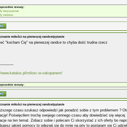
oprzednie tematy:
jfy depozytowe
jfy meblow
znanie miłości na pierwszej randce/pytanie
eć "kocham Cię" na pierwszej randce to chyba dość trudna rzecz
_______
//www.katalus.pl/milosc-w-zakopanem/
oprzednie tematy:
znanie miłości na pierwszej randce/pytanie
uższego czasu szukasz odpowiedzi jak poradzić sobie z tym problemem ? Ot
ację! Poświęciłem trochę swojego cennego czasu aby dowiedzieć się więcej.
acje na ten temat. Zobacz sobie i polecam Ci skorzystać z ich oferty bo napr
bujesz jakieś pomocy to odezwij się do mnie na priv to postaram się Ci udziel