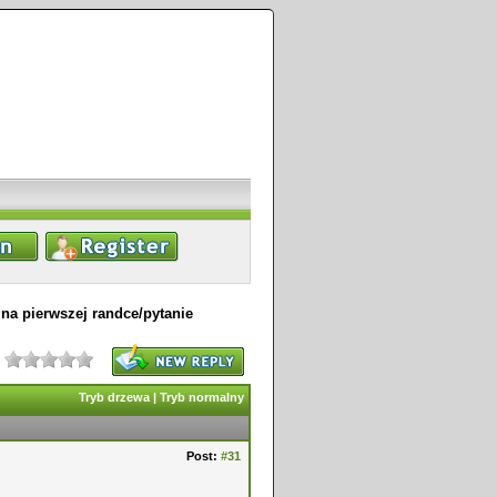
na pierwszej randce/pytanie
Tryb drzewa
|
Tryb normalny
Post:
#31