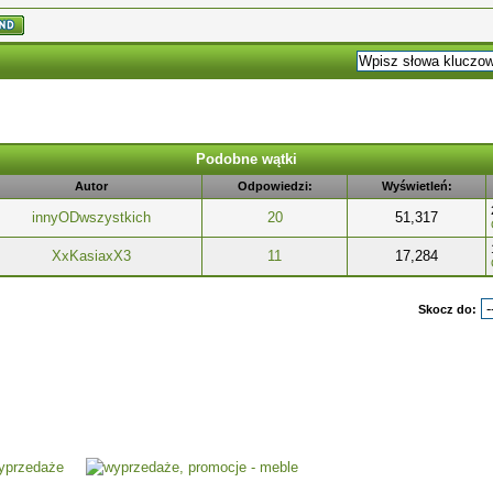
Podobne wątki
Autor
Odpowiedzi:
Wyświetleń:
innyODwszystkich
20
51,317
XxKasiaxX3
11
17,284
Skocz do: