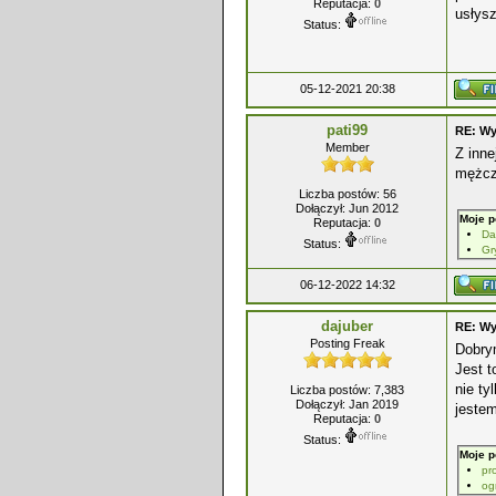
Reputacja:
0
usłys
Status:
05-12-2021 20:38
pati99
RE: Wy
Member
Z inne
mężcz
Liczba postów: 56
Dołączył: Jun 2012
Moje p
Reputacja:
0
Da
Status:
Gr
06-12-2022 14:32
dajuber
RE: Wy
Posting Freak
Dobry
Jest t
nie t
Liczba postów: 7,383
Dołączył: Jan 2019
jeste
Reputacja:
0
Status:
Moje p
pr
og