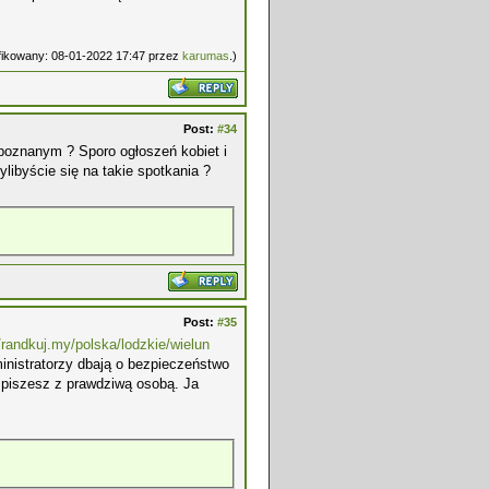
yfikowany: 08-01-2022 17:47 przez
karumas
.)
Post:
#34
 poznanym ? Sporo ogłoszeń kobiet i
libyście się na takie spotkania ?
Post:
#35
//randkuj.my/polska/lodzkie/wielun
inistratorzy dbają o bezpieczeństwo
 piszesz z prawdziwą osobą. Ja