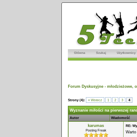
Główna
Szukaj
Użytkownicy
Forum Dyskusyjne - młodzieżowe, o
dnio
Strony (4):
« Wstecz
1
2
3
4
Wyznanie miłości na pierwszej ran
Autor
Wiadomość
karumas
RE: Wy
Posting Freak
Warto 