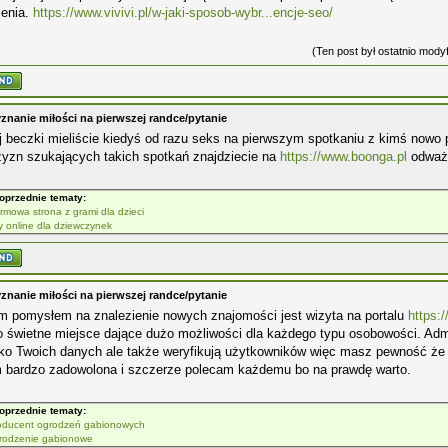
zenia.
https://www.vivivi.pl/w-jaki-sposob-wybr...encje-seo/
(Ten post był ostatnio mod
znanie miłości na pierwszej randce/pytanie
j beczki mieliście kiedyś od razu seks na pierwszym spotkaniu z kimś nowo
yzn szukających takich spotkań znajdziecie na
https://www.boonga.pl
odważy
oprzednie tematy:
rmowa strona z grami dla dzieci
y online dla dziewczynek
znanie miłości na pierwszej randce/pytanie
m pomysłem na znalezienie nowych znajomości jest wizyta na portalu
https:
o świetne miejsce dające dużo możliwości dla każdego typu osobowości. Adm
ylko Twoich danych ale także weryfikują użytkowników więc masz pewność że
m bardzo zadowolona i szczerze polecam każdemu bo na prawdę warto.
oprzednie tematy:
oducent ogrodzeń gabionowych
rodzenie gabionowe