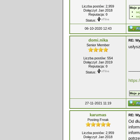
Liczba postów: 2,959
Moje p
Dołączył: Jan 2018
se
Reputacja:
0
se
Status:
06-10-2020 12:43
domi.nika
RE: Wy
Senior Member
usłysz
Liczba postów: 554
Dołączył: Jan 2019
Reputacja:
0
_____
Status:
https:
Moje p
27-11-2021 11:19
karumas
RE: Wy
Posting Freak
Od dł
inform
inform
Liczba postów: 2,959
Dołączył: Jan 2018
potrze