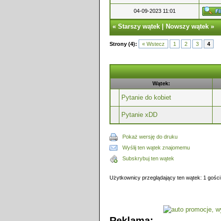
04-09-2023 11:01
«
Starszy wątek
|
Nowszy wątek
»
Strony (4):
« Wstecz
1
2
3
4
Wątek:
Pytanie do kobiet
Pytanie xDD
Pokaż wersję do druku
Wyślij ten wątek znajomemu
Subskrybuj ten wątek
Użytkownicy przeglądający ten wątek: 1 gości
Reklama: