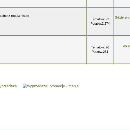
ezgodne z regulaminem
Gdzie stu
Tematów: 92
Postów:1,274
urzą
Tematów: 70
Postów:231