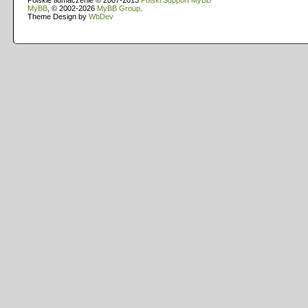
Polskie tłumaczenie © 2007-2013
Polski Support MyBB
MyBB
, © 2002-2026
MyBB Group
.
Theme Design by
WbDev