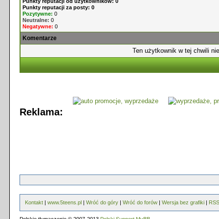
Punkty reputacji od użytkowników: 0
Punkty reputacji za posty: 0
Pozytywne:
0
Neutralne:
0
Negatywne:
0
Komentarze
Ten użytkownik w tej chwili ni
Reklama:
Kontakt
|
www.5teens.pl
|
Wróć do góry
|
Wróć do forów
|
Wersja bez grafiki
|
RS