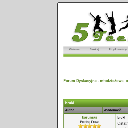
Główna
Szukaj
Użytkownicy
Forum Dyskusyjne - młodzieżowe, o
dnio
bruki
Autor
Wiadomość
karumas
bruki
Posting Freak
Ostatn