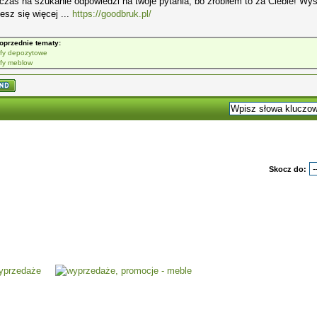
 czas na szukanie odpowiedzi na twoje pytania, bo zrobiłem to za Ciebie! Wy
esz się więcej ...
https://goodbruk.pl/
oprzednie tematy:
jfy depozytowe
jfy meblow
Skocz do: