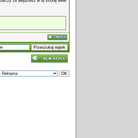
starczy że wejdziesz w tę stronę www