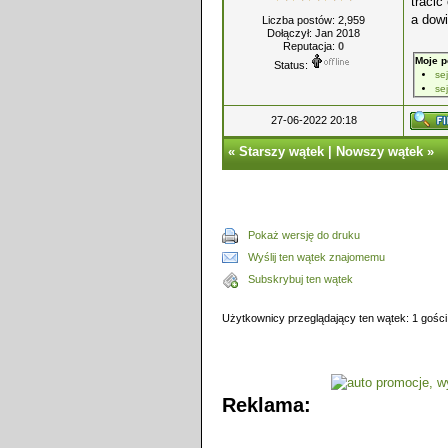
tracić
a dowi
Liczba postów: 2,959
Dołączył: Jan 2018
Reputacja:
0
Moje p
Status:
se
se
27-06-2022 20:18
«
Starszy wątek
|
Nowszy wątek
»
Pokaż wersję do druku
Wyślij ten wątek znajomemu
Subskrybuj ten wątek
Użytkownicy przeglądający ten wątek: 1 gości
Reklama: