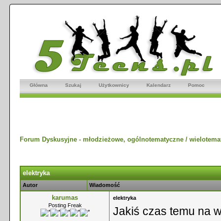
Główna
Szukaj
Użytkownicy
Kalendarz
Pomoc
Forum Dyskusyjne - młodzieżowe, ogólnotematyczne / wielotema
elektryka
Autor
Wiadomość
karumas
elektryka
Posting Freak
Jakiś czas temu na wi