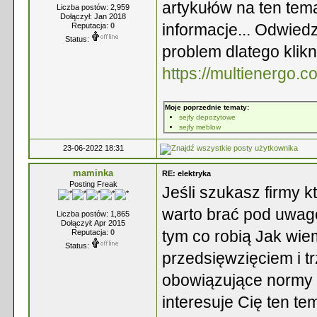
artykułów na ten tem
Liczba postów: 2,959
Dołączył: Jan 2018
informacje... Odwiedzi
Reputacja:
0
Status:
problem dlatego klikn
https://multienergo.c
Moje poprzednie tematy:
sejfy depozytowe
sejfy meblow
23-06-2022 18:31
maminka
RE: elektryka
Posting Freak
Jeśli szukasz firmy k
warto brać pod uwagę 
Liczba postów: 1,865
Dołączył: Apr 2015
tym co robią Jak wie
Reputacja:
0
Status:
przedsięwzięciem i 
obowiązujące normy b
interesuje Cię ten tem