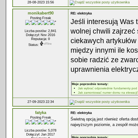
28-08-2023 15:56
monikabert90
RE: elektryka
Posting Freak
Jeśli interesują Was
wolnej chwili zajrzeć
Liczba postów: 2,841
Dołączył: Nov 2016
ciekawych artykułów 
Reputacja:
0
Status:
między innymi ile kos
sobie radzić ze zwar
uprawnienia elektryc
Moje poprzednie tematy:
Jak wybrać odpowiednie fundamenty pod
Jak zamontować numer domu na elewacji
27-09-2023 22:34
fatyka
RE: elektryka
Posting Freak
Świetną opcją jest również oferta dos
najwyższym poziomie, a zespół może
Liczba postów: 5,078
Dołączył: Jan 2017
Moje poprzednie tematy: