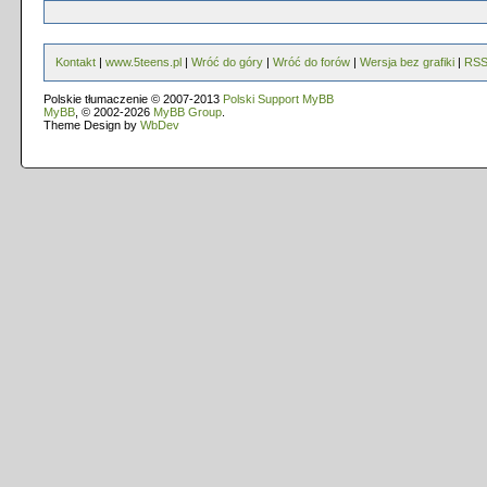
Kontakt
|
www.5teens.pl
|
Wróć do góry
|
Wróć do forów
|
Wersja bez grafiki
|
RS
Polskie tłumaczenie © 2007-2013
Polski Support MyBB
MyBB
, © 2002-2026
MyBB Group
.
Theme Design by
WbDev