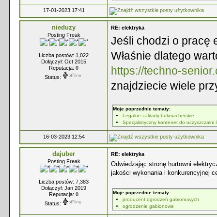
17-01-2023 17:41
nieduzy
RE: elektryka
Posting Freak
Jeśli chodzi o pracę 
Właśnie dlatego warto
Liczba postów: 1,022
Dołączył: Oct 2015
https://techno-senio
Reputacja:
0
Status:
znajdziecie wiele prz
Moje poprzednie tematy:
Legalne zakłady bukmacherskie
Specjalistyczny kontener do oczyszczalni 
16-03-2023 12:54
dajuber
RE: elektryka
Posting Freak
Odwiedzając stronę hurtowni elektry
jakości wykonania i konkurencyjnej c
Liczba postów: 7,383
Dołączył: Jan 2019
Moje poprzednie tematy:
Reputacja:
0
producent ogrodzeń gabionowych
Status:
ogrodzenie gabionowe