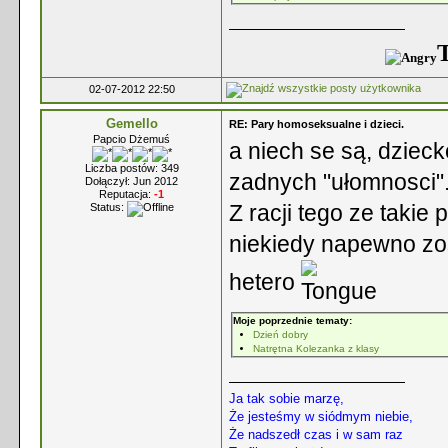
T
02-07-2012 22:50
Gemello
RE: Pary homoseksualne i dzieci.
Papcio Dżemuś
a niech se są, dziec
Liczba postów: 349
zadnych "ułomnosci"
Dołączył: Jun 2012
Reputacja:
-1
Z racji tego ze takie 
Status:
niekiedy napewno zos
hetero
Moje poprzednie tematy:
Dzień dobry
Natrętna Kolezanka z klasy
Ja tak sobie marzę,
Że jesteśmy w siódmym niebie,
Że nadszedł czas i w sam raz