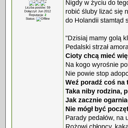
Nigdy w życiu do teg
Liczba postów: 59
robić śluby lizać się 
Dołączył: Jun 2012
Reputacja:
2
do Holandii stamtąd s
Status:
"Dzisiaj mamy golą k
Pedalski strzał amor
Cioty chcą mieć wię
Na kogo wyrośnie pot
Nie powie stop adopcj
Weź poradź coś na 
Taka niby rodzina, p
Jak zacznie ogarniać
Nie mógł być poczęt
Parady pedałów, na u
Rożowi chłopcy, kaka