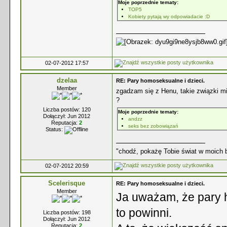
Moje poprzednie tematy:
TOP5
Kobiety pytają wy odpowiadacie :D
02-07-2012 17:57
dzelaa
RE: Pary homoseksualne i dzieci.
Member
zgadzam się z Henu, takie związki mi 
?
Liczba postów: 120
Moje poprzednie tematy:
Dołączył: Jun 2012
andzz
Reputacja:
2
seks bez zobowiązań
Status:
"chodź, pokażę Tobie świat w moich 
02-07-2012 20:59
Scelerisque
RE: Pary homoseksualne i dzieci.
Member
Ja uważam, że pary 
to powinni.
Liczba postów: 198
Dołączył: Jun 2012
Reputacja:
2