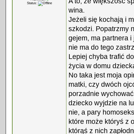
A to, że większość sp
Status:
wina.
Jeżeli się kochają i 
szkodzi. Popatrzmy np
gejem, ma partnera i 
nie ma do tego zastr
Lepiej chyba trafić 
życia w domu dziecka
No taka jest moja opi
matki, czy dwóch ojcó
porzadnie wychować.
dziecko wyjdzie na l
nie, a pary homoseks
które może któryś z 
którąś z nich zapłodn