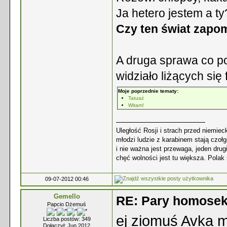
Ja hetero jestem a t
Czy ten świat zapom
A druga sprawa co p
widziało liżących się
Moje poprzednie tematy:
Tatuaż
Witam!
Uległość Rosji i strach przed niemie
młodzi ludzie z karabinem stają czoł
i nie ważna jest przewaga, jeden dr
chęć wolności jest tu większa. Polak
09-07-2012 00:46
Gemello
RE: Pary homoseks
Papcio Dżemuś
ej ziomuś Avka m
Liczba postów: 349
Dołączył: Jun 2012