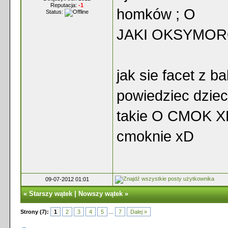
Reputacja:
-1
homków ; O
Status:
JAKI OKSYMORO
jak sie facet z b
powiedziec dziec
takie O CMOK XD 
cmoknie xD
09-07-2012 01:01
«
Starszy wątek
|
Nowszy wątek
»
Strony (7):
1
2
3
4
5
...
7
Dalej »