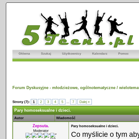
Główna
Szukaj
Użytkownicy
Kalendarz
Pomoc
Forum Dyskusyjne - młodzieżowe, ogólnotematyczne / wielotema
Strony (7):
1
2
3
4
5
...
7
Dalej »
Pary homoseksualne i dzieci.
Autor
Wiadomość
Zepsuta.
Pary homoseksualne i dzieci.
Moderator
Co myślicie o tym aby