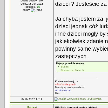
Liczba postów: 697
dzieci ? Jesteście z
Dołączył: Jun 2012
Reputacja:
15
Status:
Ja chyba jestem za, 
dzieci jednak cóż lud
inne dzieci mogły by
jakiekolwiek zdanie n
powinny same wybier
zastępczych.
Moje poprzednie tematy:
Budzik
Showup.tv , Fotka.tv
Kochanie udawaj
, że
miłość to nie grzech
Boje się jej, niech prawda śpi,
nic nie mów mi
Ciii...
02-07-2012 17:14
Bankai
RE: Pary homoseksualne i dzieci.