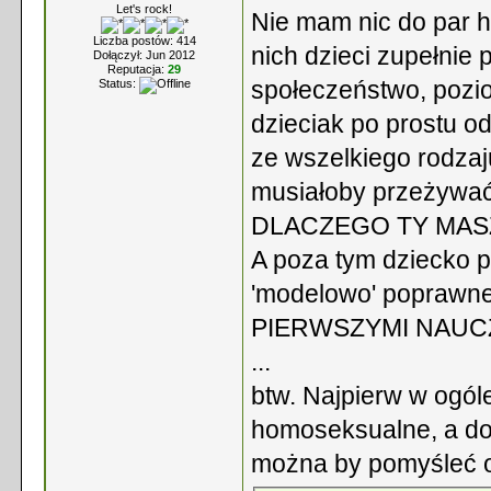
Let's rock!
Nie mam nic do par 
Liczba postów: 414
nich dzieci zupełnie
Dołączył: Jun 2012
Reputacja:
29
społeczeństwo, poziom
Status:
dzieciak po prostu o
ze wszelkiego rodzaj
musiałoby przeżywać 
DLACZEGO TY MAS
A poza tym dziecko 
'modelowo' poprawne
PIERWSZYMI NAUCZY
...
btw. Najpierw w ogó
homoseksualne, a dop
można by pomyśleć o 