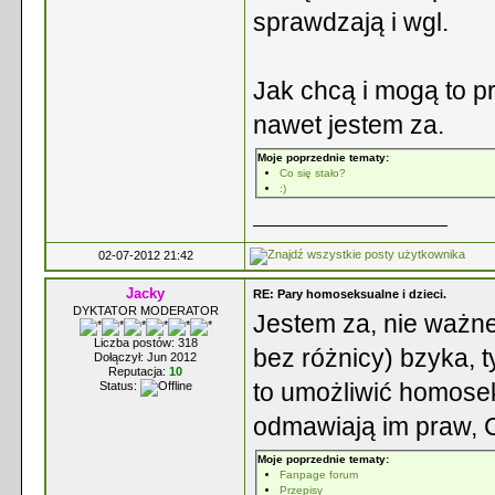
sprawdzają i wgl.
Jak chcą i mogą to p
nawet jestem za.
Moje poprzednie tematy:
Co się stało?
:)
02-07-2012 21:42
Jacky
RE: Pary homoseksualne i dzieci.
DYKTATOR MODERATOR
Jestem za, nie ważne 
Liczba postów: 318
bez różnicy) bzyka, 
Dołączył: Jun 2012
Reputacja:
10
to umożliwić homoseks
Status:
odmawiają im praw, C
Moje poprzednie tematy:
Fanpage forum
Przepisy