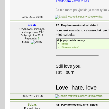
Trafiło tam każde z nas.
Ja nie mam przyjaciół, ja mam tylko
03-07-2012 16:48
slash
RE: Pary homoseksualne i dzieci.
Użytkownik miesiąca
homoseksualista to człowiek,taki jak
Liczba postów: 217
mieć dziecka
Dołączył: Jun 2012
Reputacja:
3
Moje poprzednie tematy:
Status:
szkice
Pierwsza miłość
Still love you,
I still burn
Love, hate, love
08-07-2012 21:26
Sebas
RE: Pary homoseksualne i dzieci.
Początkujący