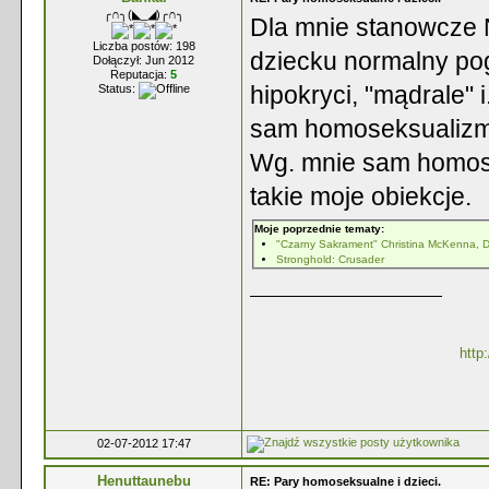
╭∩╮(◣_◢)╭∩╮
Dla mnie stanowcze 
Liczba postów: 198
dziecku normalny po
Dołączył: Jun 2012
Reputacja:
5
hipokryci, "mądrale"
Status:
sam homoseksualizm i
Wg. mnie sam homose
takie moje obiekcje.
Moje poprzednie tematy:
"Czarny Sakrament" Christina McKenna, D
Stronghold: Crusader
http
02-07-2012 17:47
Henuttaunebu
RE: Pary homoseksualne i dzieci.