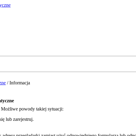
zne
/
Informacja
atyczne
. Możliwe powody takiej sytuacji:
ę lub zarejestruj.
k adresu przeglądarki zamiast użyć odpowiedniego formularza lub odno