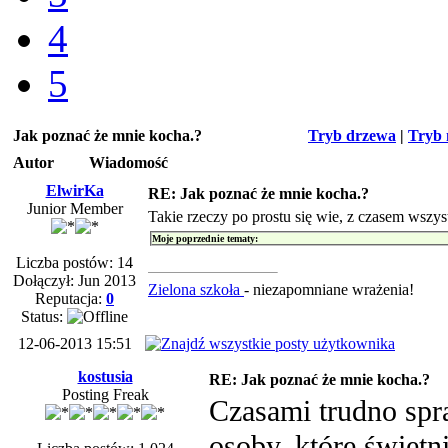
4
5
Jak poznać że mnie kocha.?
Tryb drzewa
|
Tryb 
Autor
Wiadomość
ElwirKa
RE: Jak poznać że mnie kocha.?
Junior Member
Takie rzeczy po prostu się wie, z czasem wszys
Moje poprzednie tematy:
Liczba postów: 14
Dołączył: Jun 2013
Zielona szkoła
- niezapomniane wrażenia!
Reputacja:
0
Status:
12-06-2013 15:51
kostusia
RE: Jak poznać że mnie kocha.?
Posting Freak
Czasami trudno spra
osoby, które świetni