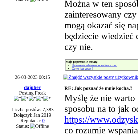
Można w ten sposób 
zainteresowany czy 
mogą okazać się na
będziecie wiedzieć 
czy nie.
Moje poprzednie tematy:
Umorzenie udziałów w spółce z o.o.
Co to jest aport ?
26-03-2023 00:15
dajuber
RE: Jak poznać że mnie kocha.?
Posting Freak
Myślę że nie warto
sposobu na to jak 
Liczba postów: 7,383
Dołączył: Jan 2019
https://www.odzysk
Reputacja:
0
Status:
co rozumie wspania