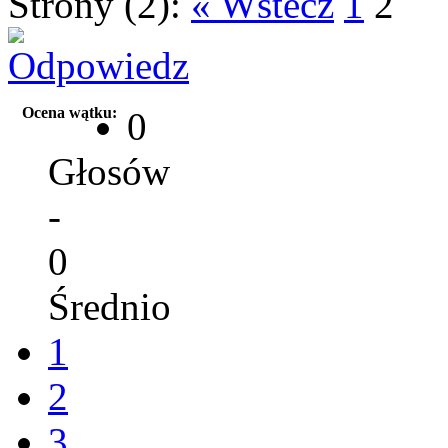
Strony (2):
« Wstecz
1
2
Ocena wątku:
0
Głosów
-
0
Średnio
1
2
3