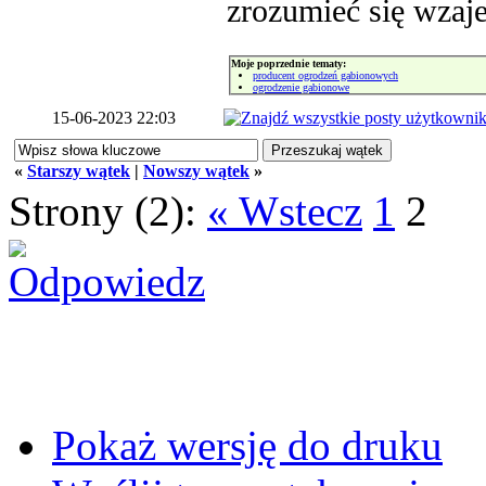
zrozumieć się wzaj
Moje poprzednie tematy:
producent ogrodzeń gabionowych
ogrodzenie gabionowe
15-06-2023 22:03
«
Starszy wątek
|
Nowszy wątek
»
Strony (2):
« Wstecz
1
2
Pokaż wersję do druku