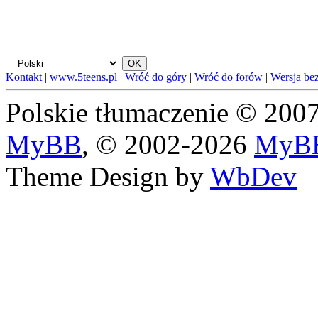
Kontakt
|
www.5teens.pl
|
Wróć do góry
|
Wróć do forów
|
Wersja bez
Polskie tłumaczenie © 20
MyBB
, © 2002-2026
MyBB
Theme Design by
WbDev