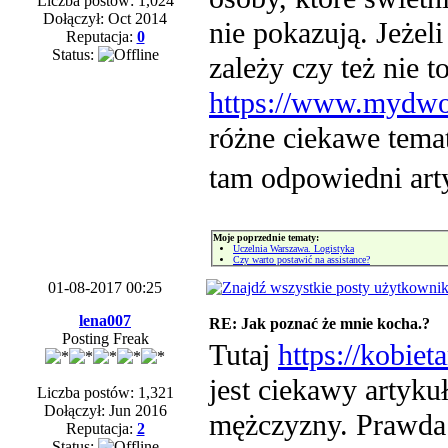
Liczba postów: 1,024
Dołączył: Oct 2014
nie pokazują. Jeżel
Reputacja:
0
Status:
zależy czy też nie t
https://www.mydwoj
różne ciekawe tema
tam odpowiedni ar
Moje poprzednie tematy:
Uczelnia Warszawa. Logistyka
Czy warto postawić na assistance?
01-08-2017 00:25
lena007
RE: Jak poznać że mnie kocha.?
Posting Freak
Tutaj
https://kobie
jest ciekawy artyku
Liczba postów: 1,321
Dołączył: Jun 2016
mężczyzny. Prawda j
Reputacja:
2
Status: