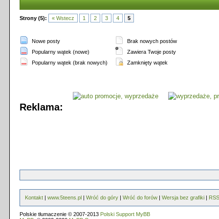
Strony (5):
« Wstecz
1
2
3
4
5
Nowe posty
Brak nowych postów
Popularny wątek (nowe)
Zawiera Twoje posty
Popularny wątek (brak nowych)
Zamknięty wątek
Reklama:
Kontakt
|
www.5teens.pl
|
Wróć do góry
|
Wróć do forów
|
Wersja bez grafiki
|
RS
Polskie tłumaczenie © 2007-2013
Polski Support MyBB