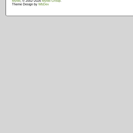
MyBB
, © 2002-2026
MyBB Group
.
Theme Design by
WbDev