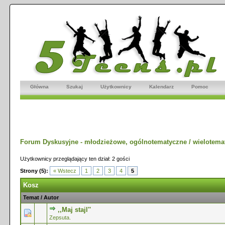
Główna
Szukaj
Użytkownicy
Kalendarz
Pomoc
Forum Dyskusyjne - młodzieżowe, ogólnotematyczne / wielotema
Użytkownicy przeglądający ten dział: 2 gości
Strony (5):
« Wstecz
1
2
3
4
5
Kosz
Temat
/
Autor
,,Maj stajl''
0 głosów - średnia ocena: 0 na 5 gwiazdek
1
2
3
4
5
Zepsuta.