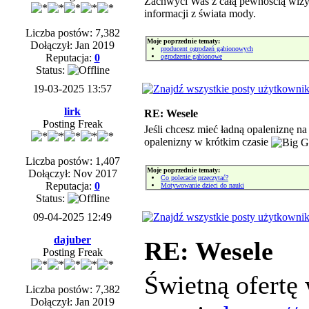
Zachwyci Was z całą pewnością wizyt
informacji z świata mody.
Liczba postów: 7,382
Moje poprzednie tematy:
Dołączył: Jan 2019
producent ogrodzeń gabionowych
Reputacja:
0
ogrodzenie gabionowe
Status:
19-03-2025 13:57
lirk
RE: Wesele
Posting Freak
Jeśli chcesz mieć ładną opaleniznę n
opalenizny w krótkim czasie
Liczba postów: 1,407
Moje poprzednie tematy:
Dołączył: Nov 2017
Co polecacie przeczytać?
Reputacja:
0
Motywowanie dzieci do nauki
Status:
09-04-2025 12:49
dajuber
RE: Wesele
Posting Freak
Świetną ofertę
Liczba postów: 7,382
Dołączył: Jan 2019