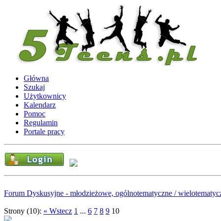
Główna
Szukaj
Użytkownicy
Kalendarz
Pomoc
Regulamin
Portale pracy
Forum Dyskusyjne - młodzieżowe, ogólnotematyczne / wielotematyc
Strony (10):
« Wstecz
1
...
6
7
8
9
10