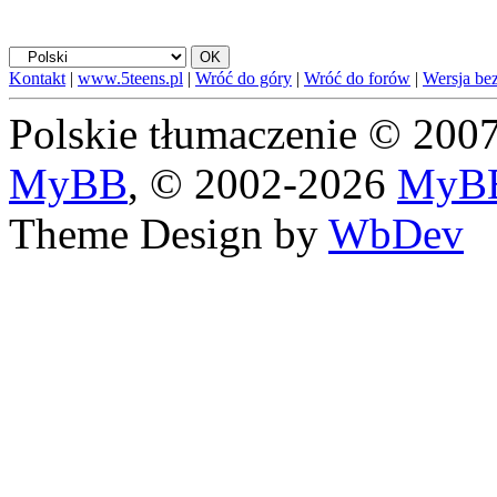
Kontakt
|
www.5teens.pl
|
Wróć do góry
|
Wróć do forów
|
Wersja bez
Polskie tłumaczenie © 20
MyBB
, © 2002-2026
MyBB
Theme Design by
WbDev