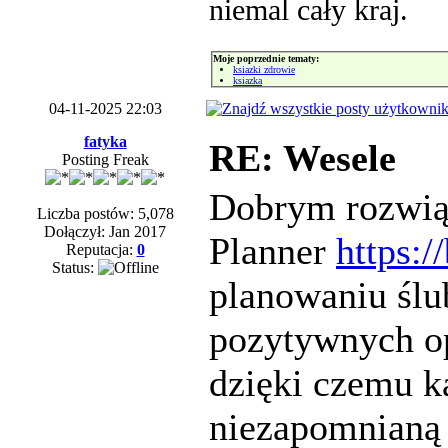
niemal cały kraj.
Moje poprzednie tematy:
ksiazki zdrowie
ksiazka
04-11-2025 22:03
fatyka
RE: Wesele
Posting Freak
Dobrym rozwią
Liczba postów: 5,078
Dołączył: Jan 2017
Planner
https:
Reputacja:
0
Status:
planowaniu ślu
pozytywnych opi
dzięki czemu k
niezapomnianą 