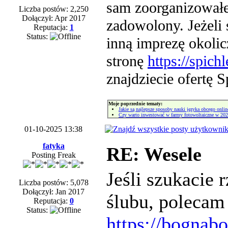
sam zoorganizowałe
Liczba postów: 2,250
Dołączył: Apr 2017
zadowolony. Jeżeli 
Reputacja:
1
Status:
inną imprezę okoli
stronę
https://spich
znajdziecie ofertę 
Moje poprzednie tematy:
Jakie są najlepsze sposoby nauki języka obcego onlin
Czy warto inwestować w farmy fotowoltaiczne w 202
01-10-2025 13:38
fatyka
RE: Wesele
Posting Freak
Jeśli szukacie
Liczba postów: 5,078
Dołączył: Jan 2017
ślubu, polecam 
Reputacja:
0
Status:
https://bognab