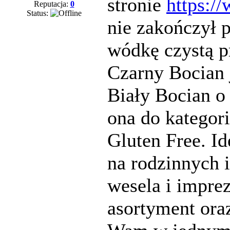
stronie
https:/
Reputacja:
0
Status:
nie zakończył p
wódkę czystą p
Czarny Bocian 
Biały Bocian o
ona do kategor
Gluten Free. I
na rodzinnych 
wesela i impr
asortyment ora