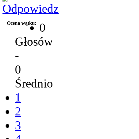
Ocena wątku:
0
Głosów
-
0
Średnio
1
2
3