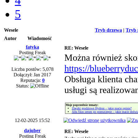
4
5
Wesele
Tryb drzewa
|
Tryb 
Autor
Wiadomość
fatyka
RE: Wesele
Posting Freak
Można również skorz
https://blueberrydu
Liczba postów: 5,078
Dołączył: Jan 2017
Obsługa klienta cha
Reputacja:
0
Status:
usługi są realizowa
Moje poprzednie tematy:
Złączki grodziowe Hydron – jakie macie opinie?
Alfa Skin serum po przeszczepie – jakie macie doświ
12-02-2025 15:52
dajuber
RE: Wesele
Posting Freak