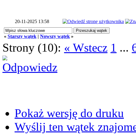
20-11-2025 13:58
«
Starszy wątek
|
Nowszy wątek
»
Strony (10):
« Wstecz
1
...
Pokaż wersję do druku
Wyślij ten wątek znajo