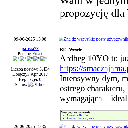
Wam w jednym 
propozycję dla
09-06-2025 13:08
patisia78
RE: Wesele
Posting Freak
Ardbeg 10YO to już 
https://smaczajama
Liczba postów: 3,434
Dołączył: Apr 2017
Intensywny dym, m
Reputacja:
0
Status:
ostrego charakteru, 
wymagająca – ideal
Moje poprzednie tematy:
Akcesoria dla dzieci
Szukanie dostawcy netu
26-06-2025 19:35