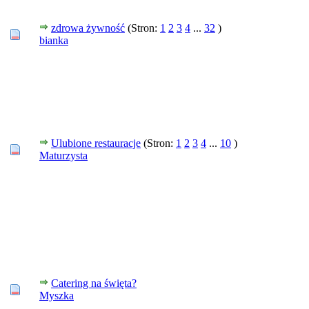
zdrowa żywność
(Stron:
1
2
3
4
...
32
)
bianka
Ulubione restauracje
(Stron:
1
2
3
4
...
10
)
Maturzysta
Catering na święta?
Myszka