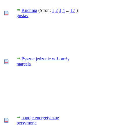
Kuchnia
(Stron:
1
2
3
4
...
17
)
gustav
Pyszne jedzenie w Łomży
marcela
napoje energetyczne
persymona