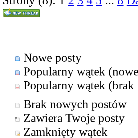
Strony (8):
1
2
3
4
5
...
8
Da
Nowe posty
Popularny wątek (nowe
Popularny wątek (brak
Brak nowych postów
Zawiera Twoje posty
Zamknięty wątek