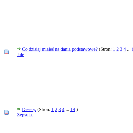
Co dzisiaj miałeś na dania podstawowe?
(Stron:
1
2
3
4
...
Jale
Desery.
(Stron:
1
2
3
4
...
19
)
Zepsuta.