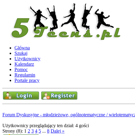
Główna
Szukaj
Użytkownicy
Kalendarz
Pomoc
Regulamin
Portale pracy
Forum Dyskusyjne - młodzieżowe, ogólnotematyczne / wielotematyc
Użytkownicy przeglądający ten dział: 4 gości
Strony (8):
1
2
3
4
5
...
8
Dalej »