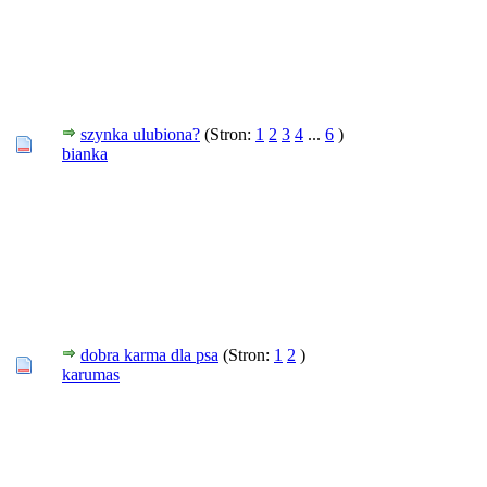
szynka ulubiona?
(Stron:
1
2
3
4
...
6
)
bianka
dobra karma dla psa
(Stron:
1
2
)
karumas