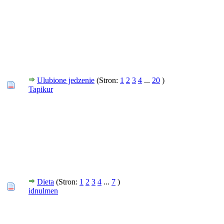
Ulubione jedzenie
(Stron:
1
2
3
4
...
20
)
Tapikur
Dieta
(Stron:
1
2
3
4
...
7
)
idnulmen