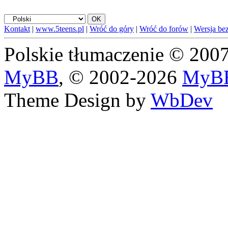
Kontakt
|
www.5teens.pl
|
Wróć do góry
|
Wróć do forów
|
Wersja bez
Polskie tłumaczenie © 20
MyBB
, © 2002-2026
MyBB
Theme Design by
WbDev