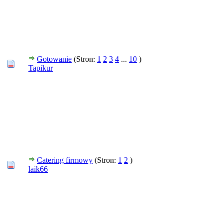
Gotowanie
(Stron:
1
2
3
4
...
10
)
Tapikur
Catering firmowy
(Stron:
1
2
)
laik66