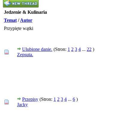
Jedzenie & Kulinaria
Temat
/
Autor
Przypięte wątki
Ulubione danie.
(Stron:
1
2
3
4
...
22
)
Zepsuta.
Przepisy
(Stron:
1
2
3
4
...
6
)
Jacky