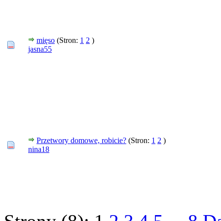
mięso
(Stron:
1
2
)
jasna55
Przetwory domowe, robicie?
(Stron:
1
2
)
nina18