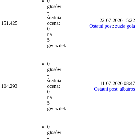
0
głosów
-
średnia
22-07-2026 15:22
151,425
ocena:
Ostatni post
:
zuzia.gola
0
na
5
gwiazdek
0
głosów
-
średnia
11-07-2026 08:47
104,293
ocena:
Ostatni post
:
albatros
0
na
5
gwiazdek
0
głosów
-