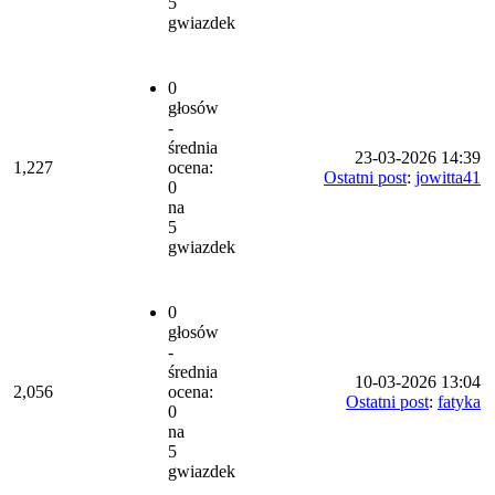
5
gwiazdek
0
głosów
-
średnia
23-03-2026 14:39
1,227
ocena:
Ostatni post
:
jowitta41
0
na
5
gwiazdek
0
głosów
-
średnia
10-03-2026 13:04
2,056
ocena:
Ostatni post
:
fatyka
0
na
5
gwiazdek