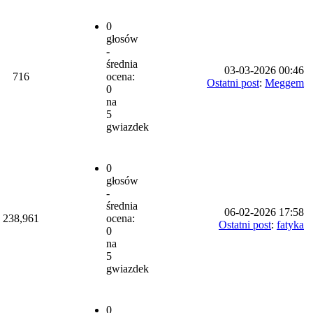
0
głosów
-
średnia
03-03-2026 00:46
716
ocena:
Ostatni post
:
Meggem
0
na
5
gwiazdek
0
głosów
-
średnia
06-02-2026 17:58
238,961
ocena:
Ostatni post
:
fatyka
0
na
5
gwiazdek
0