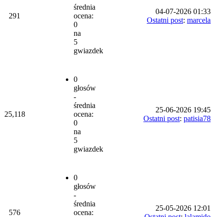
średnia
04-07-2026 01:33
291
ocena:
Ostatni post
:
marcela
0
na
5
gwiazdek
0
głosów
-
średnia
25-06-2026 19:45
25,118
ocena:
Ostatni post
:
patisia78
0
na
5
gwiazdek
0
głosów
-
średnia
25-05-2026 12:01
576
ocena:
Ostatni post
:
lalamido