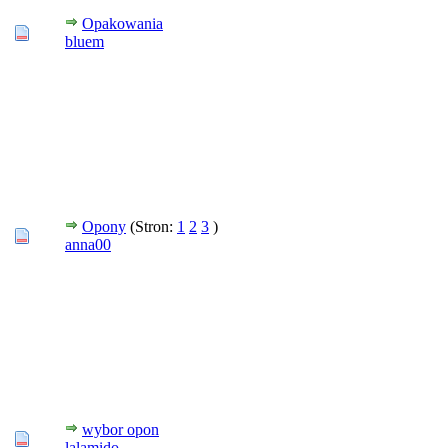
Opakowania
bluem
Opony
(Stron:
1
2
3
)
anna00
wybor opon
lalamido