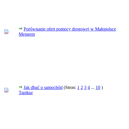
Porównanie ofert pomocy drogowej w Małopolsce
Meggem
Jak dbać o samochód
(Stron:
1
2
3
4
...
10
)
Tapikur