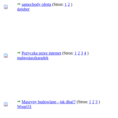
samochody oferta
(Stron:
1
2
)
dajuber
Pożyczka przez internet
(Stron:
1
2
3
4
)
malgosiaszkaradek
Maszyny budowlane - jak dbać?
(Stron:
1
2
3
)
Woqri31