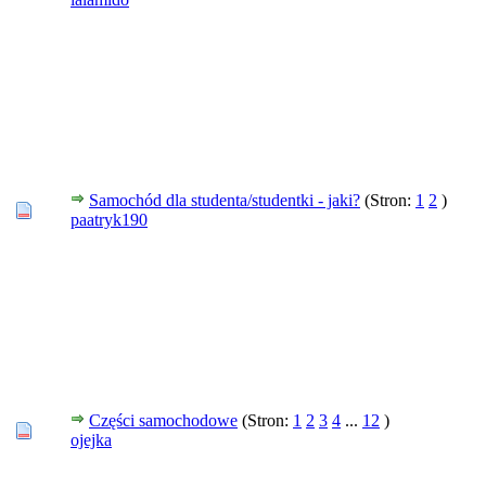
Samochód dla studenta/studentki - jaki?
(Stron:
1
2
)
paatryk190
Części samochodowe
(Stron:
1
2
3
4
...
12
)
ojejka