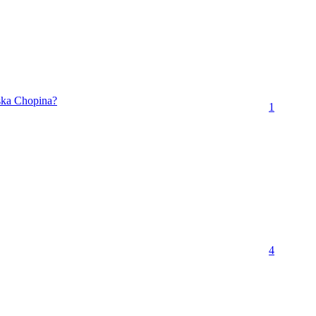
ska Chopina?
1
4