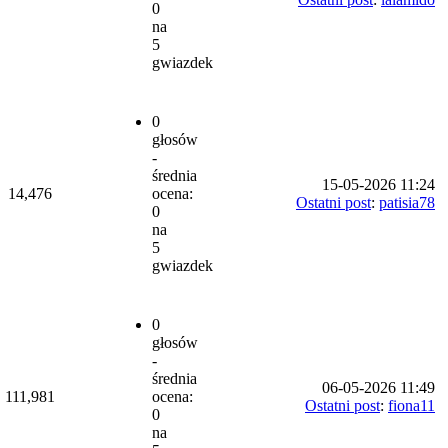
0
na
5
gwiazdek
0
głosów
-
średnia
15-05-2026 11:24
14,476
ocena:
Ostatni post
:
patisia78
0
na
5
gwiazdek
0
głosów
-
średnia
06-05-2026 11:49
111,981
ocena:
Ostatni post
:
fiona11
0
na