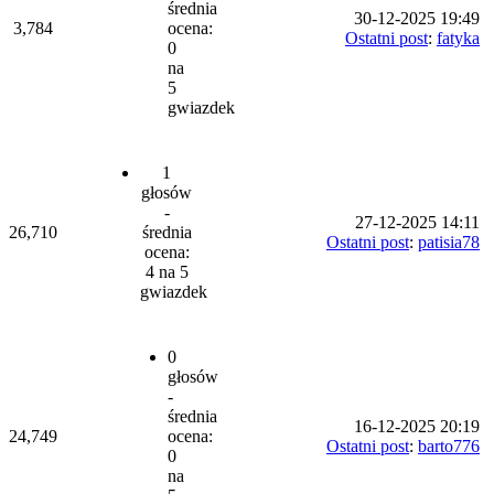
średnia
30-12-2025 19:49
3,784
ocena:
Ostatni post
:
fatyka
0
na
5
gwiazdek
1
głosów
-
27-12-2025 14:11
26,710
średnia
Ostatni post
:
patisia78
ocena:
4 na 5
gwiazdek
0
głosów
-
średnia
16-12-2025 20:19
24,749
ocena:
Ostatni post
:
barto776
0
na