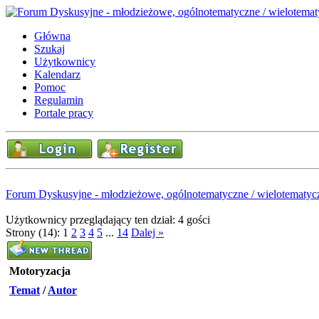
Główna
Szukaj
Użytkownicy
Kalendarz
Pomoc
Regulamin
Portale pracy
Forum Dyskusyjne - młodzieżowe, ogólnotematyczne / wielotematyc
Użytkownicy przeglądający ten dział: 4 gości
Strony (14):
1
2
3
4
5
...
14
Dalej »
Motoryzacja
Temat
/
Autor