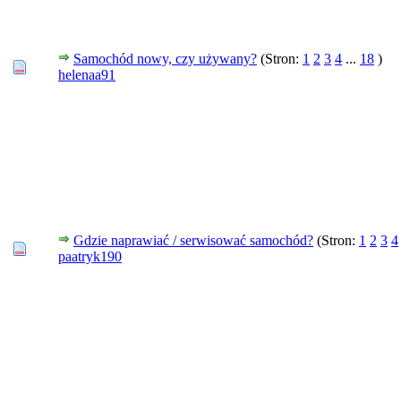
Samochód nowy, czy używany?
(Stron:
1
2
3
4
...
18
)
helenaa91
Gdzie naprawiać / serwisować samochód?
(Stron:
1
2
3
4
paatryk190