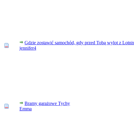
Gdzie zostawić samochód, gdy przed Tobą wylot z Lotni
jennifer4
Bramy garażowe Tychy
Emma