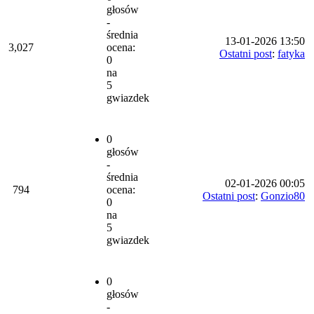
głosów
-
średnia
13-01-2026 13:50
3,027
ocena:
Ostatni post
:
fatyka
0
na
5
gwiazdek
0
głosów
-
średnia
02-01-2026 00:05
794
ocena:
Ostatni post
:
Gonzio80
0
na
5
gwiazdek
0
głosów
-