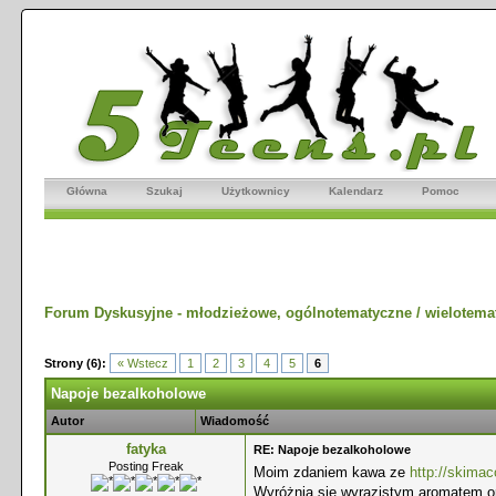
Główna
Szukaj
Użytkownicy
Kalendarz
Pomoc
Forum Dyskusyjne - młodzieżowe, ogólnotematyczne / wielotema
Strony (6):
« Wstecz
1
2
3
4
5
6
Napoje bezalkoholowe
Autor
Wiadomość
fatyka
RE: Napoje bezalkoholowe
Posting Freak
Moim zdaniem kawa ze
http://skimac
Wyróżnia się wyrazistym aromatem o