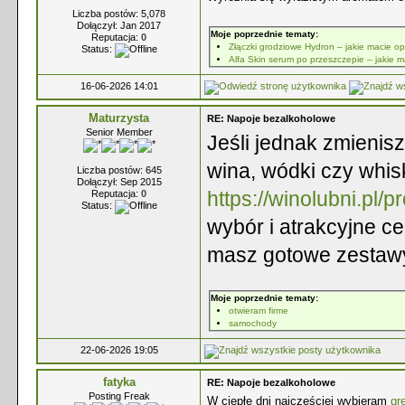
Liczba postów: 5,078
Dołączył: Jan 2017
Moje poprzednie tematy:
Reputacja:
0
Złączki grodziowe Hydron – jakie macie op
Status:
Alfa Skin serum po przeszczepie – jakie 
16-06-2026 14:01
Maturzysta
RE: Napoje bezalkoholowe
Senior Member
Jeśli jednak zmienis
wina, wódki czy whisk
Liczba postów: 645
Dołączył: Sep 2015
https://winolubni.pl/
Reputacja:
0
Status:
wybór i atrakcyjne c
masz gotowe zestaw
Moje poprzednie tematy:
otwieram firme
samochody
22-06-2026 19:05
fatyka
RE: Napoje bezalkoholowe
Posting Freak
W ciepłe dni najczęściej wybieram
gr