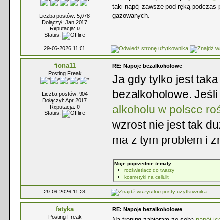
taki napój zawsze pod ręką podczas 
gazowanych.
Liczba postów: 5,078
Dołączył: Jan 2017
Reputacja:
0
Status:
29-06-2026 11:01
fiona11
RE: Napoje bezalkoholowe
Posting Freak
Ja gdy tylko jest tak
bezalkoholowe. Jeśli
Liczba postów: 904
Dołączył: Apr 2017
alkoholu w polsce ro
Reputacja:
0
Status:
wzrost nie jest tak 
ma z tym problem i z
Moje poprzednie tematy:
rozświetlacz do twarzy
kosmetyki na cellulit
29-06-2026 11:23
fatyka
RE: Napoje bezalkoholowe
Posting Freak
Na trening zabieram ze sobą
napój ic