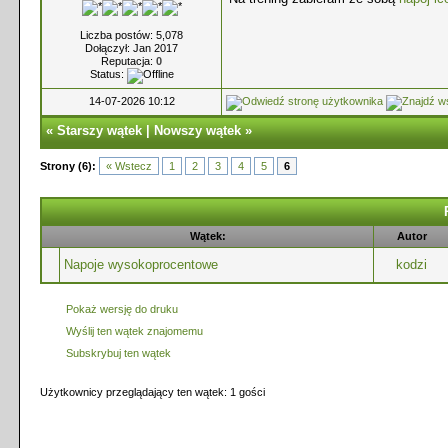
Liczba postów: 5,078
Dołączył: Jan 2017
Reputacja:
0
Status:
14-07-2026 10:12
«
Starszy wątek
|
Nowszy wątek
»
Strony (6):
« Wstecz
1
2
3
4
5
6
Wątek:
Autor
Napoje wysokoprocentowe
kodzi
Pokaż wersję do druku
Wyślij ten wątek znajomemu
Subskrybuj ten wątek
Użytkownicy przeglądający ten wątek: 1 gości