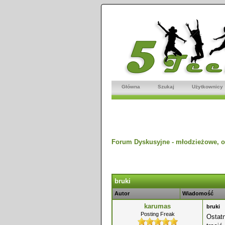
Główna
Szukaj
Użytkownicy
Forum Dyskusyjne - młodzieżowe, o
dnio
bruki
Autor
Wiadomość
karumas
bruki
Posting Freak
Ostatn