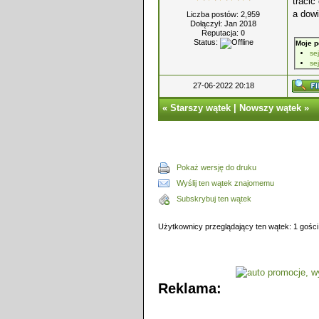
tracić
a dowi
Liczba postów: 2,959
Dołączył: Jan 2018
Reputacja:
0
Status:
Moje p
se
se
27-06-2022 20:18
«
Starszy wątek
|
Nowszy wątek
»
Pokaż wersję do druku
Wyślij ten wątek znajomemu
Subskrybuj ten wątek
Użytkownicy przeglądający ten wątek: 1 gości
Reklama: