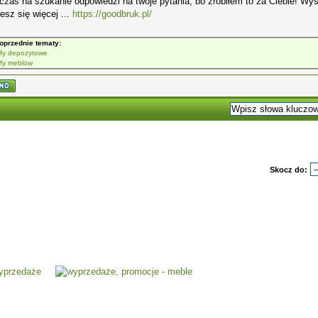
 czas na szukanie odpowiedzi na twoje pytania, bo zrobiłem to za Ciebie! Wy
esz się więcej ...
https://goodbruk.pl/
oprzednie tematy:
jfy depozytowe
jfy meblow
Skocz do: