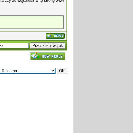
starczy że wejdziesz w tę stronę www