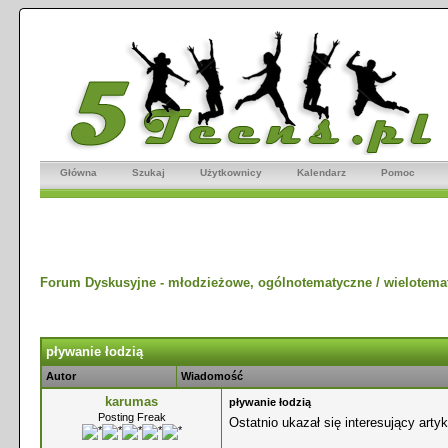
Główna
Szukaj
Użytkownicy
Kalendarz
Pomoc
Forum Dyskusyjne - młodzieżowe, ogólnotematyczne / wielotema
pływanie łodzią
Autor
Wiadomość
karumas
pływanie łodzią
Posting Freak
Ostatnio ukazał się interesujący art