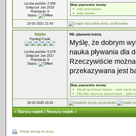
Liczba postów: 2,959
Moje poprzednie tematy:
Dołączył: Jan 2018
sejfy depozytowe
Reputacja:
0
sejfy meblow
Status:
23-01-2021 21:43
fatyka
RE: pływanie łodzią
Posting Freak
Myślę, że dobrym wy
nauka pływania dla 
Liczba postów: 5,078
Dołączył: Jan 2017
Rzeczywiście można t
Reputacja:
0
Status:
przekazywana jest b
Moje poprzednie tematy:
Złączki grodziowe Hydron – jakie macie op
Alfa Skin serum po przeszczepie – jakie 
18-03-2025 15:42
«
Starszy wątek
|
Nowszy wątek
»
Pokaż wersję do druku