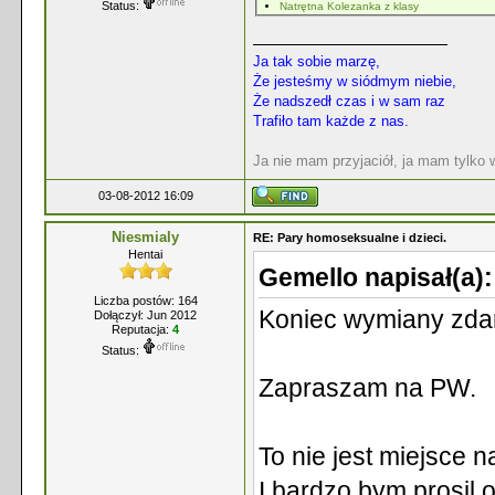
Status:
Natrętna Kolezanka z klasy
Ja tak sobie marzę,
Że jesteśmy w siódmym niebie,
Że nadszedł czas i w sam raz
Trafiło tam każde z nas.
Ja nie mam przyjaciół, ja mam tylko
03-08-2012 16:09
Niesmialy
RE: Pary homoseksualne i dzieci.
Hentai
Gemello napisał(a)
Liczba postów: 164
Koniec wymiany zdan
Dołączył: Jun 2012
Reputacja:
4
Status:
Zapraszam na PW.
To nie jest miejsce 
I bardzo bym prosil 