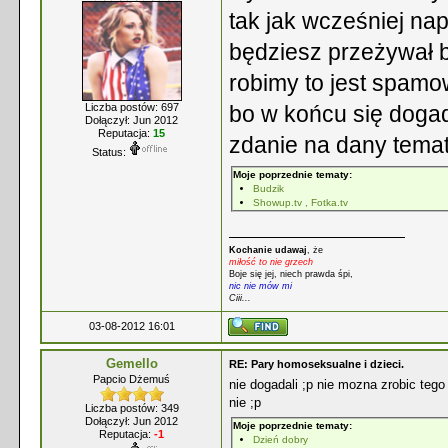
tak jak wcześniej nap
będziesz przeżywał b
robimy to jest spam
Liczba postów: 697
bo w końcu się dogad
Dołączył: Jun 2012
Reputacja:
15
zdanie na dany tema
Status:
Moje poprzednie tematy:
Budzik
Showup.tv , Fotka.tv
Kochanie udawaj
, że
miłość to nie grzech
Boje się jej, niech prawda śpi,
nic nie mów mi
Ciii...
03-08-2012 16:01
Gemello
RE: Pary homoseksualne i dzieci.
Papcio Dżemuś
nie dogadali ;p nie mozna zrobic tego
nie ;p
Liczba postów: 349
Dołączył: Jun 2012
Moje poprzednie tematy:
Reputacja:
-1
Dzień dobry