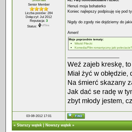
RE: Pary homoseksualne i dzieci.
Senior Member
Henuś moja bohaterko
Koniec najlepszy podpisuję się pod 
Liczba postów: 284
Dołączył: Jul 2012
Reputacja:
3
Nigdy do zgody nie dojdziemy do jak
Status:
Amen!
Moje poprzednie tematy:
Witold Pilecki
Komedia/Film romantyczny jaki poleciacie
Weź zajeb kreskę, to 
Miał żyć w obłędzie,
Na śmierć skazany za
Jak dać se radę w ty
zbyt młody jestem, c
03-08-2012 17:01
«
Starszy wątek
|
Nowszy wątek
»