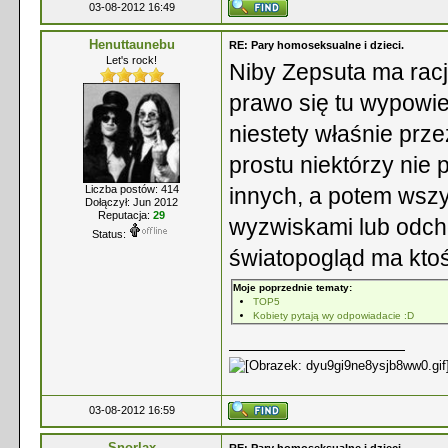
03-08-2012 16:49
Henuttaunebu
RE: Pary homoseksualne i dzieci.
Let's rock!
Niby Zepsuta ma racj
prawo się tu wypowie
niestety właśnie prze
prostu niektórzy nie
Liczba postów: 414
innych, a potem wszy
Dołączył: Jun 2012
Reputacja:
29
wyzwiskami lub odcho
Status:
światopogląd ma ktoś 
Moje poprzednie tematy:
TOP5
Kobiety pytają wy odpowiadacie :D
03-08-2012 16:59
Snorlax