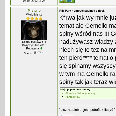
03-08-2012 16:28
Misterio
RE: Pary homoseksualne i dzieci.
Wielki Mistrz
K*rwa jak wy mnie ju
temat ale Gemello ma 
spiny wśród nas !!! G
nadużywasz władzy al
Liczba postów: 373
Dołączył: Jun 2012
niech się to tez na 
Reputacja:
4
Status:
ten pierd**** temat o
się spinamy wszyscy n
w tym ma Gemello racj
spiny tak jak teraz w
Moje poprzednie tematy:
Aktualna Sytuacja w kraju
Fantastyka?
"Licz na siebie, jeśli potrafisz liczyć "