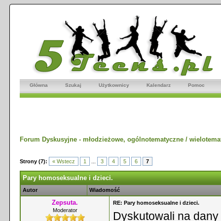
Główna
Szukaj
Użytkownicy
Kalendarz
Pomoc
Forum Dyskusyjne - młodzieżowe, ogólnotematyczne / wielotema
Strony (7):
« Wstecz
1
...
3
4
5
6
7
Pary homoseksualne i dzieci.
Autor
Wiadomość
Zepsuta.
RE: Pary homoseksualne i dzieci.
Moderator
Dyskutowali na dany t