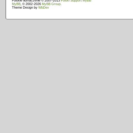
Polskie tłumaczenie © 2007-2013
Polski Support MyBB
MyBB
, © 2002-2026
MyBB Group
.
Theme Design by
WbDev