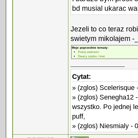
bd musial ukarac w
Jezeli to co teraz robi
swietym mikolajem -_
Moje poprzednie tematy:
Pokoj zwierzen
Dawcy szpiku i krwi
Cytat:
» (zglos) Scelerisque 
» (zglos) Senegha12 -
wszystko. Po jednej le
puff,
» (zglos) Niesmialy - 