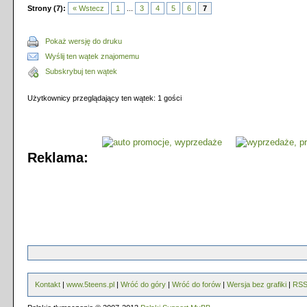
Strony (7):
« Wstecz
1
...
3
4
5
6
7
Pokaż wersję do druku
Wyślij ten wątek znajomemu
Subskrybuj ten wątek
Użytkownicy przeglądający ten wątek: 1 gości
Reklama:
Kontakt
|
www.5teens.pl
|
Wróć do góry
|
Wróć do forów
|
Wersja bez grafiki
|
RS