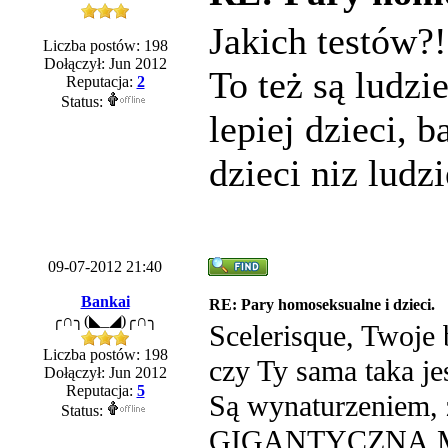
Jakich testów?
Liczba postów: 198
Dołączył: Jun 2012
To też są ludz
Reputacja:
2
Status:
lepiej dzieci,
dzieci niz ludzi
09-07-2012 21:40
Bankai
RE: Pary homoseksualne i dzieci.
╭∩╮(◣_◢)╭∩╮
Scelerisque, Twoje
Liczba postów: 198
czy Ty sama taka jes
Dołączył: Jun 2012
Reputacja:
5
Są wynaturzeniem,
Status:
GIGANTYCZNĄ MNIE