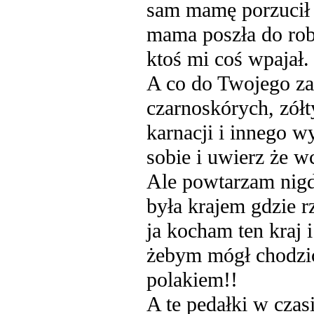
sam mamę porzucił 
mama poszła do rob
ktoś mi coś wpajał.
A co do Twojego za
czarnoskórych, zół
karnacji i innego 
sobie i uwierz że w
Ale powtarzam nigd
była krajem gdzie rz
ja kocham ten kraj i
żebym mógł chodzić
polakiem!!
A te pedałki w czas