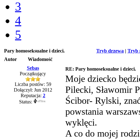
3
4
5
Pary homoseksualne i dzieci.
Tryb drzewa
|
Tryb 
Autor
Wiadomość
Sebas
RE: Pary homoseksualne i dzieci.
Początkujący
Moje dziecko będzie
Liczba postów: 59
Pilecki, Sławomir P
Dołączył: Jun 2012
Reputacja:
2
Ścibor- Rylski, zna
Status:
powstania warszawsk
wyklęci.
A co do mojej rod