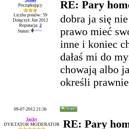
RE: Pary homos
Początkujący
Liczba postów: 59
dobra ja się ni
Dołączył: Jun 2012
Reputacja:
2
prawo mieć swo
Status:
inne i koniec c
dałaś mi do myś
chowają albo ja
określi prawnie
09-07-2012 21:36
Jacky
RE: Pary homo
DYKTATOR MODERATOR