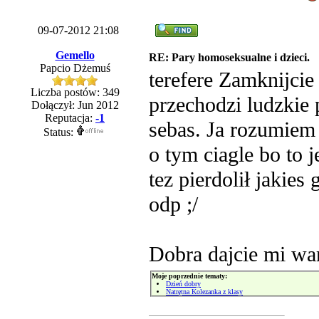
09-07-2012 21:08
Gemello
RE: Pary homoseksualne i dzieci.
Papcio Dżemuś
terefere Zamknijcie
Liczba postów: 349
przechodzi ludzkie p
Dołączył: Jun 2012
Reputacja:
-1
sebas. Ja rozumiem
Status:
o tym ciagle bo to j
tez pierdolił jakies
odp ;/
Dobra dajcie mi wa
Moje poprzednie tematy:
Dzień dobry
Natrętna Kolezanka z klasy