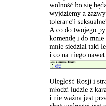
wolność bo się będą
wyjdziemy a zazwycz
tolerancji seksualne
A co do twojego py
komendę i do mnie b
mnie siedział taki l
i co na niego nawet
Moje poprzednie tematy:
Tatuaż
Witam!
Uległość Rosji i st
młodzi ludzie z kar
i nie ważna jest p