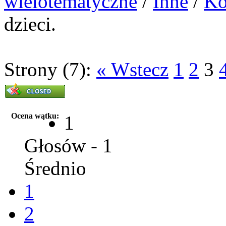
wielotematyczne
/
Inne
/
Ko
dzieci.
Strony (7):
« Wstecz
1
2
3
Ocena wątku:
1
Głosów - 1
Średnio
1
2