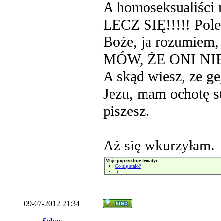
A homoseksualiści 
LECZ SIĘ!!!!! Polec
Boże, ja rozumiem, 
MÓW, ŻE ONI NI
A skąd wiesz, ze ge
Jezu, mam ochotę st
piszesz.
Aż się wkurzyłam.
Moje poprzednie tematy:
Co się stało?
:)
09-07-2012 21:34
Sebas