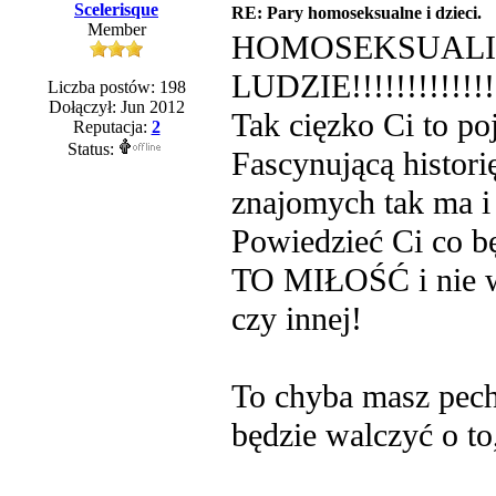
Scelerisque
RE: Pary homoseksualne i dzieci.
Member
HOMOSEKSUALIŚ
LUDZIE!!!!!!!!!!!!!!!
Liczba postów: 198
Dołączył: Jun 2012
Tak cięzko Ci to po
Reputacja:
2
Status:
Fascynującą histor
znajomych tak ma i 
Powiedzieć Ci co 
TO MIŁOŚĆ i nie wa
czy innej!
To chyba masz pecha
będzie walczyć o to