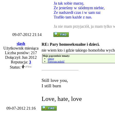
Ja tak sobie marzę,
Że jesteśmy w siódmym niebie,
Że nadszedł czas i w sam raz
Trafiło tam każde z nas.
Ja nie mam przyjaciół, ja mam tylko
09-07-2012 21:14
slash
RE: Pary homoseksualne i dzieci.
Użytkownik miesiąca
nie wiem kto i gdzie takiego homofoba wych
Liczba postów: 217
Moje poprzednie tematy:
Dołączył: Jun 2012
szkice
Reputacja:
3
Pierwsza miłość
Status:
Still love you,
I still burn
Love, hate, love
09-07-2012 21:16