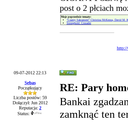
post o 2 płciach m
Moje poprzednie tematy:
"Czarny Sakrament" Christina McKenna, David M. K
Stronghold: Crusader
http:
09-07-2012 22:13
Sebas
RE: Pary homos
Początkujący
Liczba postów: 59
Bankai zgadzam
Dołączył: Jun 2012
Reputacja:
2
zamknąć ten tem
Status: