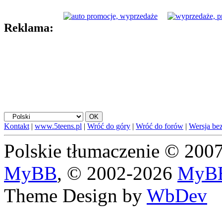
Reklama:
Kontakt
|
www.5teens.pl
|
Wróć do góry
|
Wróć do forów
|
Wersja bez
Polskie tłumaczenie © 20
MyBB
, © 2002-2026
MyBB
Theme Design by
WbDev