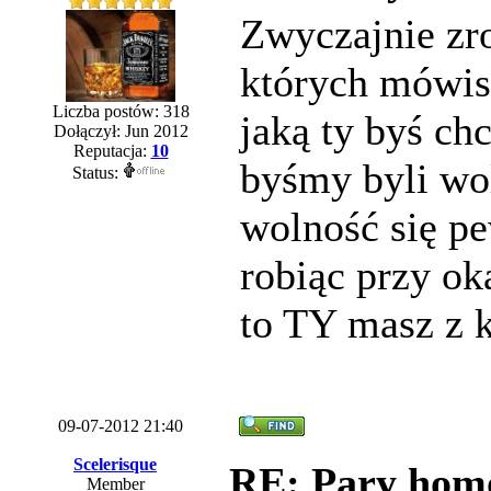
Zwyczajnie zro
których mówisz
Liczba postów: 318
jaką ty byś chc
Dołączył: Jun 2012
Reputacja:
10
byśmy byli wol
Status:
wolność się p
robiąc przy ok
to TY masz z k
09-07-2012 21:40
Scelerisque
RE: Pary homos
Member