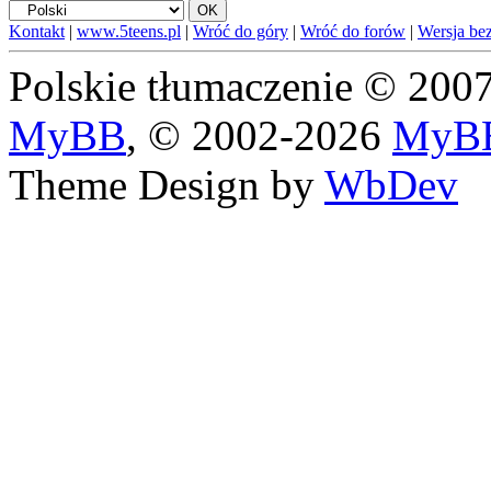
Kontakt
|
www.5teens.pl
|
Wróć do góry
|
Wróć do forów
|
Wersja bez
Polskie tłumaczenie © 20
MyBB
, © 2002-2026
MyBB
Theme Design by
WbDev