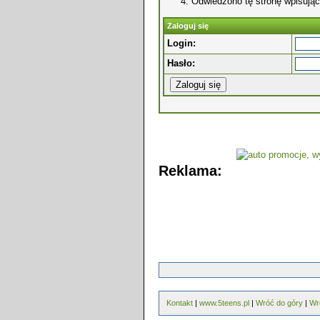
Odwiedzono tę stronę wpisując
Zaloguj się
Login:
Hasło:
Reklama:
Kontakt
|
www.5teens.pl
|
Wróć do góry
|
Wr