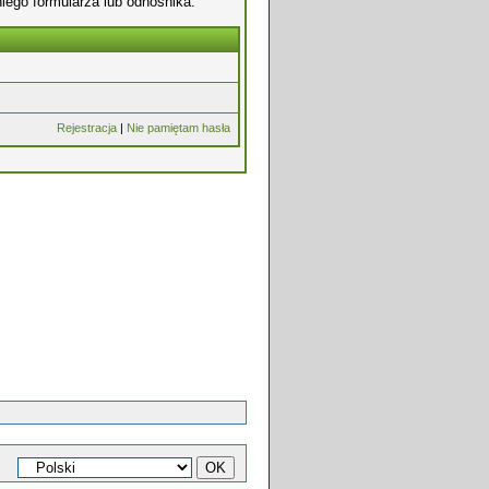
iego formularza lub odnośnika.
Rejestracja
|
Nie pamiętam hasła