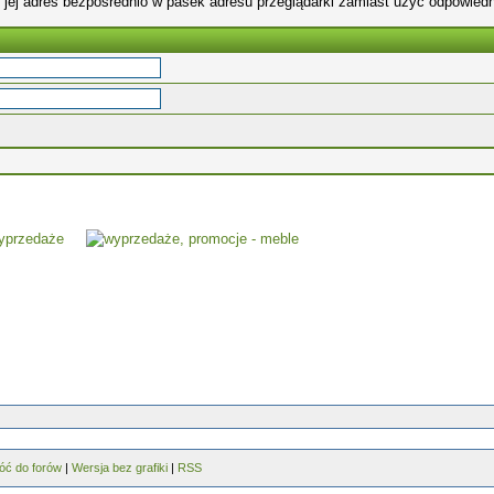
 jej adres bezpośrednio w pasek adresu przeglądarki zamiast użyć odpowiedn
óć do forów
|
Wersja bez grafiki
|
RSS