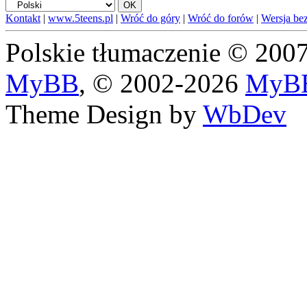
Kontakt
|
www.5teens.pl
|
Wróć do góry
|
Wróć do forów
|
Wersja bez
Polskie tłumaczenie © 20
MyBB
, © 2002-2026
MyBB
Theme Design by
WbDev