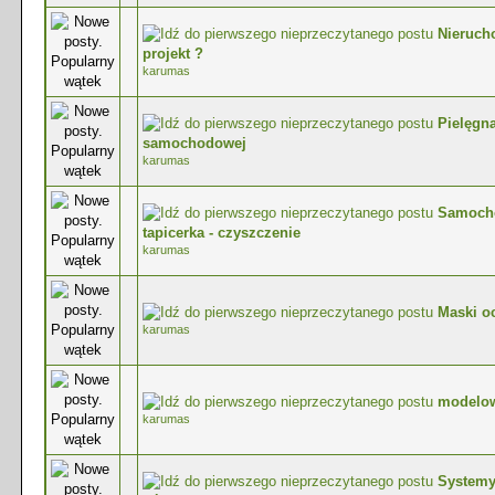
Nieruch
0 głosów - średnia ocena: 0 na 5 gwiazdek
projekt ?
karumas
Pielęgna
0 głosów - średnia ocena: 0 na 5 gwiazdek
samochodowej
karumas
Samoch
0 głosów - średnia ocena: 0 na 5 gwiazdek
tapicerka - czyszczenie
karumas
Maski o
0 głosów - średnia ocena: 0 na 5 gwiazdek
karumas
modelo
0 głosów - średnia ocena: 0 na 5 gwiazdek
karumas
Systemy