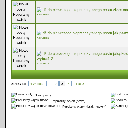
złote na
0 głosów - średnia ocena: 0 na 5 gwiazdek
karumas
jak parz
0 głosów - średnia ocena: 0 na 5 gwiazdek
karumas
jaką ko
0 głosów - średnia ocena: 0 na 5 gwiazdek
wybrać ?
karumas
Strony (4):
« Wstecz
1
2
3
4
Dalej »
Nowe posty
Popularny wątek (nowe)
Popularny wątek (brak nowych)