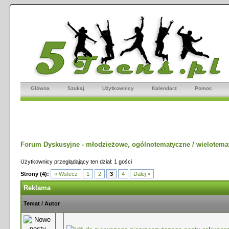
Główna
Szukaj
Użytkownicy
Kalendarz
Pomoc
Forum Dyskusyjne - młodzieżowe, ogólnotematyczne / wielotema
Użytkownicy przeglądający ten dział: 1 gości
Strony (4):
« Wstecz
1
2
3
4
Dalej »
Reklama
Temat
/
Autor