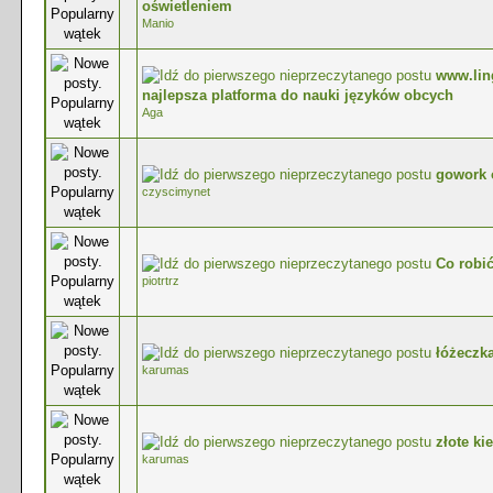
0 głosów - średnia ocena: 0 na 5 gwiazdek
oświetleniem
Manio
www.lin
0 głosów - średnia ocena: 0 na 5 gwiazdek
najlepsza platforma do nauki języków obcych
Aga
gowork 
0 głosów - średnia ocena: 0 na 5 gwiazdek
czyscimynet
Co robić
0 głosów - średnia ocena: 0 na 5 gwiazdek
piotrtrz
łóżeczk
0 głosów - średnia ocena: 0 na 5 gwiazdek
karumas
złote ki
0 głosów - średnia ocena: 0 na 5 gwiazdek
karumas