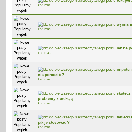
rekuperac
0 głosów - średnia ocena: 0 na 5 gwiazdek
karumas
wymiana
0 głosów - średnia ocena: 0 na 5 gwiazdek
karumas
lek na p
0 głosów - średnia ocena: 0 na 5 gwiazdek
karumas
impotenc
0 głosów - średnia ocena: 0 na 5 gwiazdek
nią poradzić ?
karumas
skutecz
0 głosów - średnia ocena: 0 na 5 gwiazdek
problemy z erekcją
karumas
tabletki
0 głosów - średnia ocena: 0 na 5 gwiazdek
jak je stosować ?
karumas